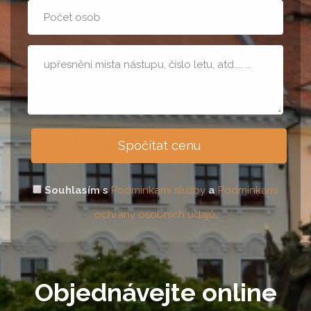
Počet
osob
Poznámka
Spočítat cenu
Souhlasím s
Podmínkami služby
a
Podmínkami
ochrany osobních údajů
.
Objednávejte online