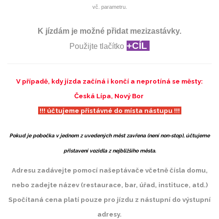
vč. parametru.
K jízdám je možné přidat mezizastávky.
+CÍL
Použijte tlačítko
V případě, kdy jízda začíná i končí a neprotíná se městy:
Česká Lípa, Nový Bor
!!! účtujeme přistávné do místa nástupu !!!
Pokud je pobočka v jednom z uvedených měst zavřena (není non-stop), účtujeme
přistavení vozidla z nejbližšího města.
Adresu zadávejte pomocí našeptávače včetně čísla domu,
nebo zadejte název (restaurace, bar, úřad, instituce, atd.)
Spočítaná cena platí pouze pro jízdu z nástupní do výstupní
adresy.