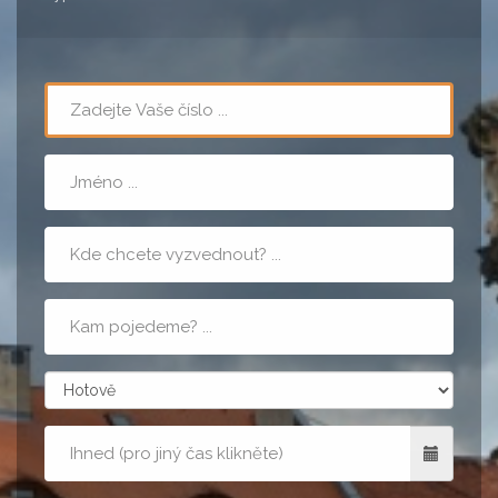
Telefon
Jméno
Místo
nástupu
Cílová
adresa
zpusobPlatby
Kdy