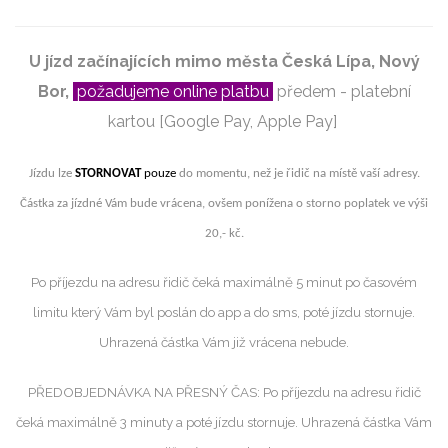
U jízd začínajících mimo města Česká Lípa, Nový
Bor,
požadujeme online platbu
předem -
platební
kartou [Google Pay, Apple Pay]
Jízdu lze
STORNOVAT
pouze
do momentu, než je řidič na místě vaší adresy.
Částka za jízdné Vám bude vrácena, ovšem ponížena o storno poplatek ve výši
20,- kč.
Po příjezdu na adresu řidič čeká maximálně 5 minut po časovém
limitu který Vám byl poslán do app a do sms, poté jízdu stornuje.
Uhrazená částka Vám již vrácena nebude.
PŘEDOBJEDNÁVKA NA PŘESNÝ ČAS: Po příjezdu na adresu řidič
čeká maximálně 3 minuty a poté jízdu stornuje. Uhrazená částka Vám