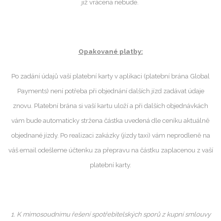
již vrácena nebude.
Opakované platby:
Po zadání údajů vaší platební karty v aplikaci (platební brána Global
Payments) není potřeba při objednání dalších jízd zadávat údaje
znovu. Platební brána si vaší kartu uloží a při dalších objednávkách
vám bude automaticky stržena částka uvedená dle ceníku aktuálně
objednané jízdy. Po realizaci zakázky (jízdy taxi) vám neprodleně na
váš email odešleme účtenku za přepravu na částku zaplacenou z vaší
platební karty.
1. K mimosoudnímu řešení spotřebitelských sporů z kupní smlouvy