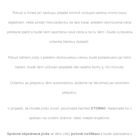
Pokud si ihned při nástupu přejete změnit výstupní adresu mimo trasu
objednání, nebo přidat mezizastávku na Vaší trase, předem domluvená cena
přestane platit a bude Vám spočítána nová cena a na tu Vám i bude vystavena
účtenka (daňový doklad).
Pokud během jízdy s předem domluvenou cenou bude požadováno po řidiči
čekání, bude Vám účtován poplatek dle našeho tarifu 5,-Kč/minuta.
Účtenku za přepravu Vám automaticky zašleme na Váš email po ukončení
přepravy.
V případě, že chcete jízdu zrušit, používejte tlačítko
STORNO
. Naleznete ho v
aplikaci na úvodní stránce, nebo volejte dispečink.
Správně objednaná jízda
se Vám vždy
potvrdí notifikací
a bude zobrazena v